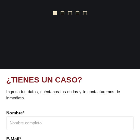
1
2
3
4
5
¿TIENES UN CASO?
Ingresa tus datos, cuéntanos tus dudas y te contactaremos de
inmediato.
Nombre
*
E-Mail
*