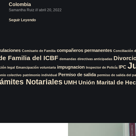
Colombia
Samantha Ruiz
abril 20, 2022
Seguir Leyendo
tulaciones
compañeros permanentes
Comisario de Familia
Conciliación 
de Familia del ICBF
Divorci
demandas
directivas anticipadas
J
impugnacion
IPC
ión legal
Emancipación voluntaria
Inspector de Policía
Permiso de salida
onio colectivo
patrimonio individual
permiso de salida del pa
ámites Notariales
UMH
Unión Marital de He