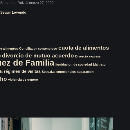
Samantha Ruiz
marzo 27, 2022
Seguir Leyendo
cuota de alimentos
de alimentos
Conciliador
contencioso
o
divorcio de mutuo acuerdo
Divorcio express
uez de Familia
liquidacion de sociedad
Maltrato
régimen de visitas
ís
Secualas emocionales
separacion
cho
violencia de genero