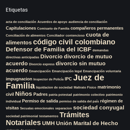
Etiquetas
acta de conciliación
Acuerdos de apoyo
audiencia de conciliación
Capitulaciones
compañeros permanentes
Comisario de Familia
cuota de
Conciliación de alimentos
Conciliador
contencioso
código civil colombiano
alimentos
Defensor de Familia del ICBF
demandas
Divorcio
divorcio de mutuo
directivas anticipadas
acuerdo
divorcio sin mutuo
Divorcio express
acuerdo
Emancipación
Emancipación legal
Emancipación voluntaria
Juez de
impugnacion
IPC
Inspector de Policía
Familia
matrimonio
liquidacion de sociedad
Maltrato Fisico
Niños
civil
Padres
patria potestad
patrimonio colectivo
patrimonio
Permiso de salida
régimen de
individual
permiso de salida del país
sociedad conyugal
visitas
Secualas emocionales
separacion
Trámites
sociedad patrimonial
testamentos
Notariales
UMH
Unión Marital de Hecho